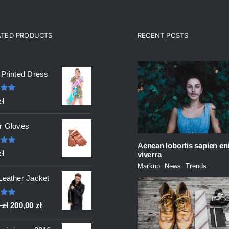
ATED PRODUCTS
RECENT POSTS
ted products
 Printed Dress
ono
zł
 5
r Gloves
Aenean lobortis sapien en
ono
zł
viverra
 5
Markup
,
News
,
Trends
Leather Jacket
ono
Pierwotna
Aktualna
0
zł
200,00
zł
 5
cena
cena