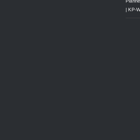
Planne
| KP-