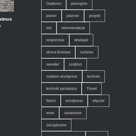
Outdoors
pieniądze
planer
planner
projekt
ximus
s
,
red
rekomendacje
responsive
strategie
strona firmowa
summer
sweater
szablon
szablon wordpress
techniki
techniki sprzedaży
Travel
Warm
wordpress
wtyczki
www
zarabianie
zarządzanie