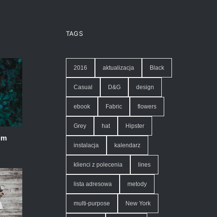
TAGS
2016
aktualizacja
Black
Casual
D&G
design
ebook
Fabric
flowers
Grey
hat
Hipster
im
instalacja
kalendarz
klienci z polecenia
lines
lista adresowa
metody
multi-purpose
New York