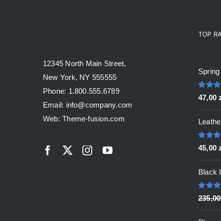
TOP R
Top ra
12345 North Main Street,
Spring
New York, NY 555555
Phone: 1.800.555.6789
Oceni
47,00
5.00
na
Email: info@company.com
Web: Theme-fusion.com
Leathe
Oceni
45,00
5.00
na
Black 
Oceni
235,0
5.00
na