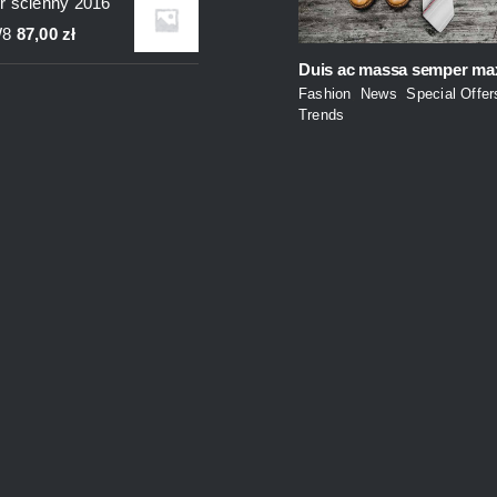
r ścienny 2016
wynosiła:
wynosi:
W8
87,00
zł
235,00 zł.
200,00 zł.
Duis ac massa semper ma
Fashion
,
News
,
Special Offer
Trends