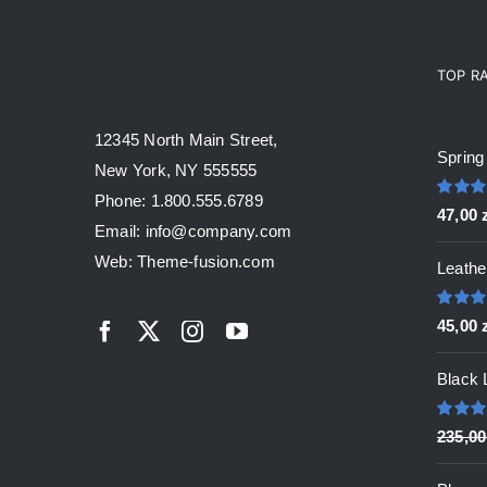
TOP R
Top ra
12345 North Main Street,
Spring
New York, NY 555555
Phone: 1.800.555.6789
Oceni
47,00
5.00
na
Email: info@company.com
Web: Theme-fusion.com
Leathe
Oceni
45,00
5.00
na
Black 
Oceni
235,0
5.00
na