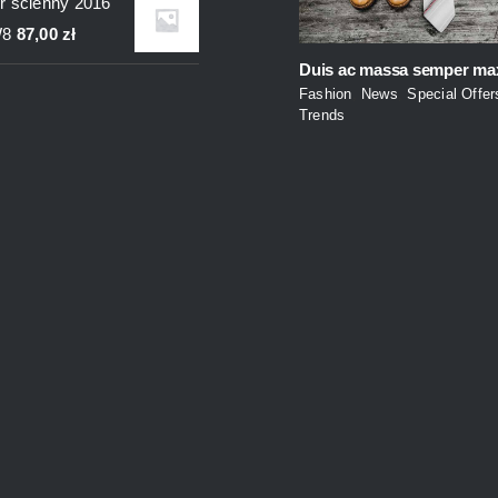
r ścienny 2016
wynosiła:
wynosi:
W8
87,00
zł
235,00 zł.
200,00 zł.
Duis ac massa semper ma
Fashion
,
News
,
Special Offer
Trends