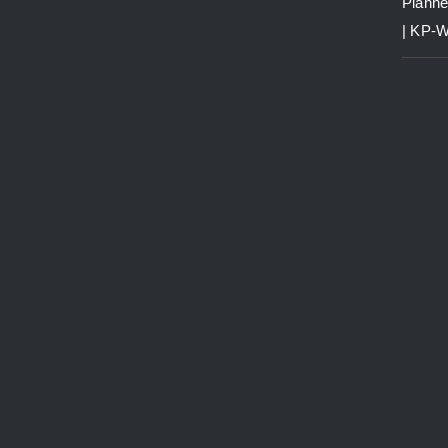
Planne
| KP-