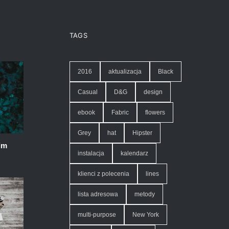
TAGS
2016
aktualizacja
Black
Casual
D&G
design
ebook
Fabric
flowers
Grey
hat
Hipster
im
instalacja
kalendarz
klienci z polecenia
lines
lista adresowa
metody
multi-purpose
New York