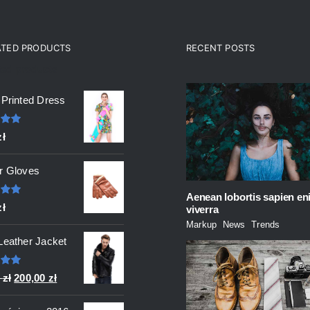
ATED PRODUCTS
RECENT POSTS
ted products
 Printed Dress
ono
zł
 5
r Gloves
Aenean lobortis sapien en
ono
zł
viverra
 5
Markup
,
News
,
Trends
Leather Jacket
ono
Pierwotna
Aktualna
0
zł
200,00
zł
 5
cena
cena