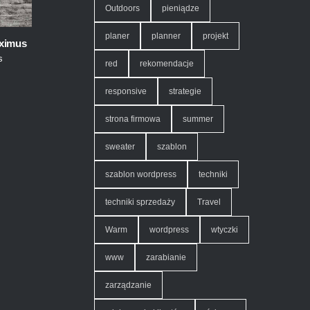
Outdoors
pieniądze
planer
planner
projekt
ximus
s
,
red
rekomendacje
responsive
strategie
strona firmowa
summer
sweater
szablon
szablon wordpress
techniki
techniki sprzedaży
Travel
Warm
wordpress
wtyczki
www
zarabianie
zarządzanie