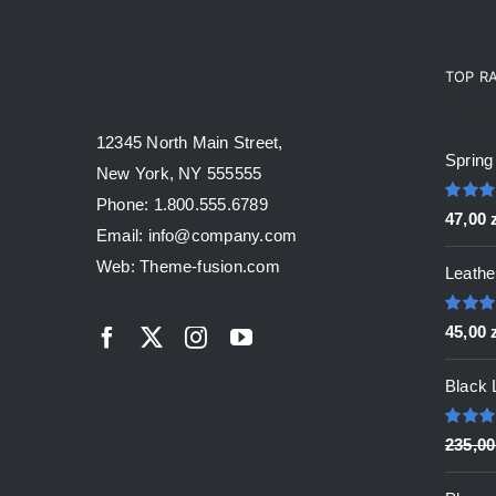
TOP R
Top ra
12345 North Main Street,
Spring
New York, NY 555555
Phone: 1.800.555.6789
Oceni
47,00
5.00
na
Email: info@company.com
Web: Theme-fusion.com
Leathe
Oceni
45,00
5.00
na
Black 
Oceni
235,0
5.00
na