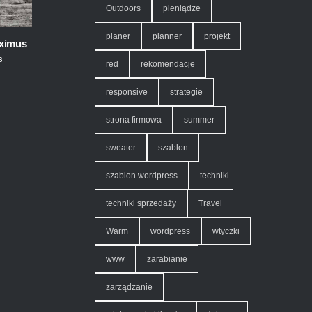
Outdoors
pieniądze
planer
planner
projekt
ximus
s
,
red
rekomendacje
responsive
strategie
strona firmowa
summer
sweater
szablon
szablon wordpress
techniki
techniki sprzedaży
Travel
Warm
wordpress
wtyczki
www
zarabianie
zarządzanie