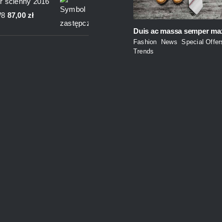
r ścienny 2016
wynosiła:
wynosi:
W8
87,00
zł
235,00 zł.
200,00 zł.
Duis ac massa semper ma
Fashion
,
News
,
Special Offer
Trends