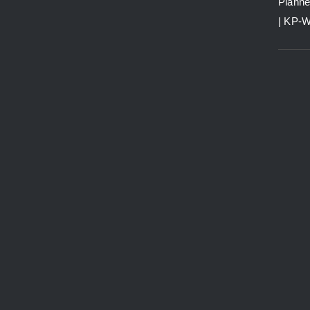
Planne
| KP-