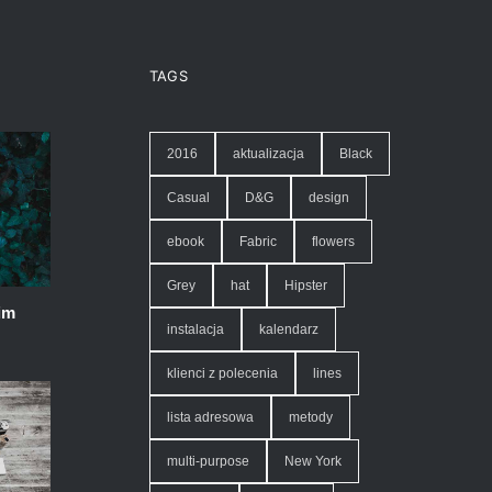
TAGS
2016
aktualizacja
Black
Casual
D&G
design
ebook
Fabric
flowers
Grey
hat
Hipster
im
instalacja
kalendarz
klienci z polecenia
lines
lista adresowa
metody
multi-purpose
New York