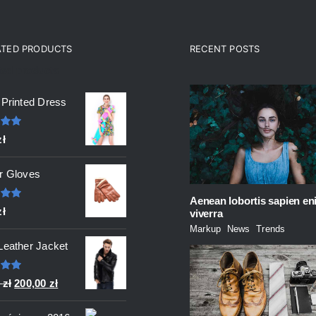
ATED PRODUCTS
RECENT POSTS
ted products
 Printed Dress
ono
zł
 5
r Gloves
Aenean lobortis sapien en
ono
zł
viverra
 5
Markup
,
News
,
Trends
Leather Jacket
ono
Pierwotna
Aktualna
0
zł
200,00
zł
 5
cena
cena