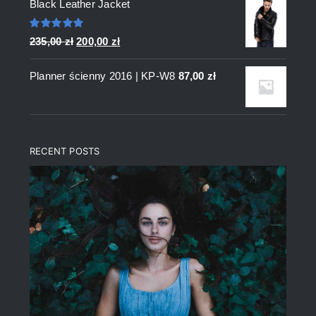
Black Leather Jacket
Oceniono
Pierwotna
Aktualna
235,00
zł
200,00
zł
5.00
na 5
cena
cena
Planner ścienny 2016 | KP-W8
87,00
zł
wynosiła:
wynosi:
235,00 zł.
200,00 zł.
RECENT POSTS