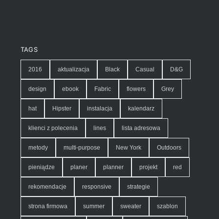
TAGS
2016
aktualizacja
Black
Casual
D&G
design
ebook
Fabric
flowers
Grey
hat
Hipster
instalacja
kalendarz
klienci z polecenia
lines
lista adresowa
metody
multi-purpose
New York
Outdoors
pieniądze
planer
planner
projekt
red
rekomendacje
responsive
strategie
strona firmowa
summer
sweater
szablon