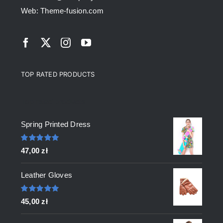
Web: Theme-fusion.com
TOP RATED PRODUCTS
Top rated products
Spring Printed Dress
Oceniono
47,00
zł
5.00
na 5
Leather Gloves
Oceniono
45,00
zł
5.00
na 5