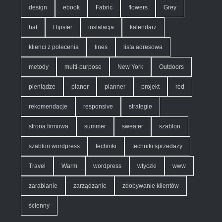
design
ebook
Fabric
flowers
Grey
hat
Hipster
instalacja
kalendarz
klienci z polecenia
lines
lista adresowa
metody
multi-purpose
New York
Outdoors
pieniądze
planer
planner
projekt
red
rekomendacje
responsive
strategie
strona firmowa
summer
sweater
szablon
szablon wordpress
techniki
techniki sprzedaży
Travel
Warm
wordpress
wtyczki
www
zarabianie
zarządzanie
zdobywanie klientów
ścienny