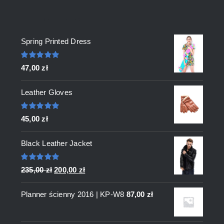
Top rated products
Spring Printed Dress
Oceniono
47,00
zł
5.00
na 5
Leather Gloves
Oceniono
45,00
zł
5.00
na 5
Black Leather Jacket
Oceniono
Pierwotna
Aktualna
235,00
zł
200,00
zł
5.00
na 5
cena
cena
Planner ścienny 2016 | KP-W8
87,00
zł
wynosiła:
wynosi:
235,00 zł.
200,00 zł.